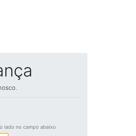
ança
nosco.
ao lado no campo abaixo