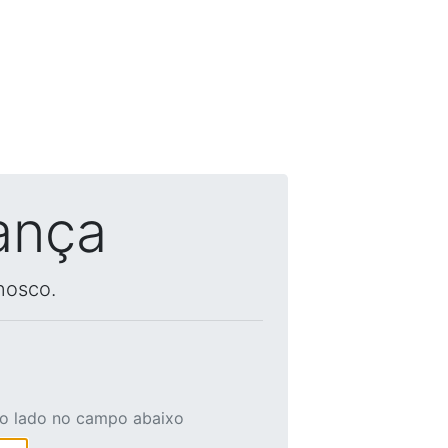
ança
nosco.
ao lado no campo abaixo