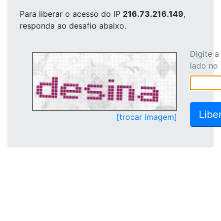
Para liberar o acesso
do IP
216.73.216.149
,
responda ao desafio abaixo.
Digite 
lado no
[trocar imagem]