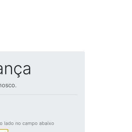
ança
nosco.
ao lado no campo abaixo