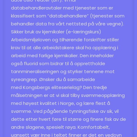
databehandleravtaler med tjenester som er
klassifisert som “databehandlere” (tjenester som
behandler data fra vårt nettsted på våre vegne).
Sikker bruk av kjemikaler (e-læringskurs)
Arbeidsmiljøloven og tilhørende forskrifter stiller
krav til at alle arbeidstakere skal ha opplæring i
arbeid med farlige kjemikalier. Den inneholder
også fluorid som bidrar til å opprettholde
tannmineraliseringen og styrker tennene mot
syreangrep. Ønsker du å samarbeide
med Kongsbergs eliteserielag? Den tredje
målsetningen er at vi skal tilby svømmeopplæring
med høyest kvalitet i Norge, og lære flest å
svømme. Ved pågående tynningsfiske av sik, vil
dette etter hvert føre til større og finere fisk av de
andre slagene, spesielt røya. Komfortabelt,
uansett vær Inne i teltet finner er det en vedovn