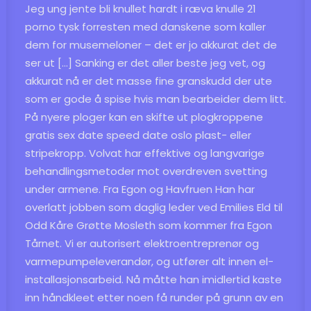
Jeg ung jente bli knullet hardt i ræva knulle 21
porno tysk forresten med danskene som kaller
dem for musemeloner – det er jo akkurat det de
ser ut […] Sanking er det aller beste jeg vet, og
akkurat nå er det masse fine granskudd der ute
som er gode å spise hvis man bearbeider dem litt.
På nyere ploger kan en skifte ut plogkroppene
gratis sex date speed date oslo plast- eller
stripekropp. Volvat har effektive og langvarige
behandlingsmetoder mot overdreven svetting
under armene. Fra Egon og Havfruen Han har
overlatt jobben som daglig leder ved Emilies Eld til
Odd Kåre Grøtte Mosleth som kommer fra Egon
Tårnet. Vi er autorisert elektroentreprenør og
varmepumpeleverandør, og utfører alt innen el-
installasjonsarbeid. Nå måtte han imidlertid kaste
inn håndkleet etter noen få runder på grunn av en