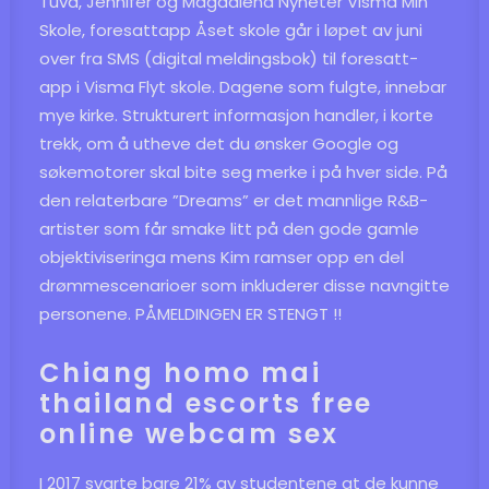
Tuva, Jennifer og Magdalena Nyheter Visma Min
Skole, foresattapp Åset skole går i løpet av juni
over fra SMS (digital meldingsbok) til foresatt-
app i Visma Flyt skole. Dagene som fulgte, innebar
mye kirke. Strukturert informasjon handler, i korte
trekk, om å utheve det du ønsker Google og
søkemotorer skal bite seg merke i på hver side. På
den relaterbare ”Dreams” er det mannlige R&B-
artister som får smake litt på den gode gamle
objektiviseringa mens Kim ramser opp en del
drømmescenarioer som inkluderer disse navngitte
personene. PÅMELDINGEN ER STENGT !!
Chiang homo mai
thailand escorts free
online webcam sex
I 2017 svarte bare 21% av studentene at de kunne