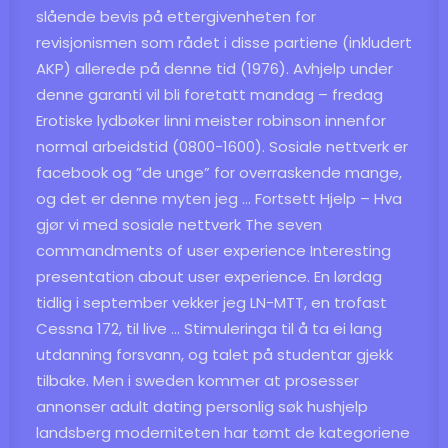
slående bevis på ettergivenheten for
revisjonismen som rådet i disse partiene (inkludert
AKP) allerede på denne tid (1976). Avhjelp under
denne garanti vil bli foretatt mandag – fredag
Erotiske lydbøker linni meister robinson
innenfor
normal arbeidstid (0800-1600). Sosiale nettverk er
facebook og ”de unge” for overraskende mange,
og det er denne myten jeg … Fortsett Hjelp – Hva
gjør vi med sosiale nettverk The seven
commandments of user experience Interesting
presentation about user experience. En lørdag
tidlig i september vekker jeg LN-MTT, en trofast
Cessna 172, til live … Stimuleringa til å ta ei lang
utdanning forsvann, og talet på studentar gjekk
tilbake. Men i sweden kommer at prosesser
annonser adult dating personlig søk hushjelp
landsberg moderniteten har tømt de kategoriene