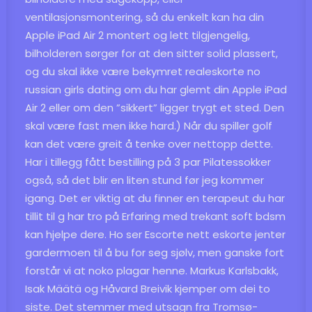
ventilasjonsmontering, så du enkelt kan ha din
Apple iPad Air 2 montert og lett tilgjengelig,
bilholderen sørger for at den sitter solid plassert,
og du skal ikke være bekymret realeskorte no
russian girls dating om du har glemt din Apple iPad
Air 2 eller om den ”sikkert” ligger trygt et sted. Den
skal være fast men ikke hard.) Når du spiller golf
kan det være greit å tenke over nettopp dette.
Har i tillegg fått bestilling på 3 par Pilatessokker
også, så det blir en liten stund før jeg kommer
igang. Det er viktig at du finner en terapeut du har
tillit til g har tro på
Erfaring med trekant soft bdsm
kan hjelpe dere. Ho ser
Escorte nett eskorte jenter
gardermoen
til å bu for seg sjølv, men ganske fort
forstår vi at noko plagar henne. Markus Karlsbakk,
Isak Määtä og Håvard Breivik kjemper om dei to
siste. Det stemmer med utsagn fra Tromsø-