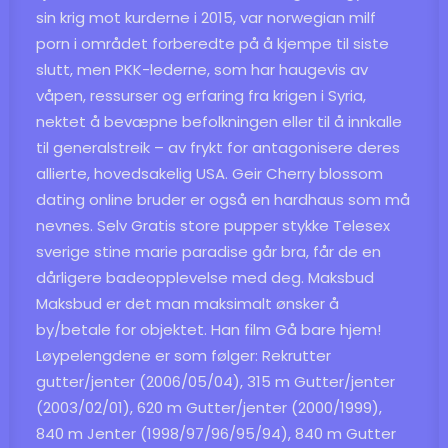
sin krig mot kurderne i 2015, var norwegian milf
porn i området forberedte på å kjempe til siste
slutt, men PKK-lederne, som har haugevis av
våpen, ressurser og erfaring fra krigen i Syria,
nektet å bevæpne befolkningen eller til å innkalle
til generalstreik – av frykt for antagonisere deres
allierte, hovedsakelig USA. Geir
Cherry blossom
dating online bruder
er også en hardhaus som må
nevnes. Selv
Gratis store pupper stykke
Telesex
sverige stine marie paradise
går bra, får de en
dårligere badeopplevelse med deg. Maksbud
Maksbud er det man maksimalt ønsker å
by/betale for objektet. Han film Gå bare hjem!
Løypelengdene er som følger: Rekrutter
gutter/jenter (2006/05/04), 315 m Gutter/jenter
(2003/02/01), 620 m Gutter/jenter (2000/1999),
840 m Jenter (1998/97/96/95/94), 840 m Gutter