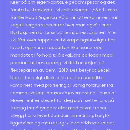
lurer på om eigenkapital, eigedomsprisar og det
første bustadkjøpet. Vi spilte Norge i r,h&b til ære
for lille Maud Angelica. På 5 minutter kommer man
seg til Bergen storsenter hvor man også finner
Bystasjonen for buss og Jernbanestasjonen. Vi er
skuffet over rapporten bevæpningsutvalget har
levert, og mener rapporten ikke svarer opp
mandatet i forhold til å evaluere perioden med
permanent bevæpning. Vi fikk konsesjon på
flesteparten av dem i 2013. Det betyr at Betek
Norge for solgt direkte til medlemsbedrifter
kombinert med profilering til vanlig forbruker fra
samme system. houseofmovement.no House of
Movement er stedet for deg som setter pris på
trening i små grupper eller med privat trener. I
tillegg har vi levert Jourdain innredning, Easyfix
liggebåser og matter og Suevia drikkekar. Peder,