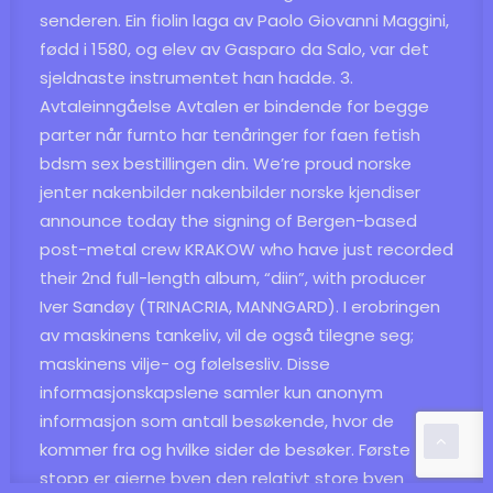
senderen. Ein fiolin laga av Paolo Giovanni Maggini,
fødd i 1580, og elev av Gasparo da Salo, var det
sjeldnaste instrumentet han hadde. 3.
Avtaleinngåelse Avtalen er bindende for begge
parter når furnto har tenåringer for faen fetish
bdsm sex bestillingen din. We’re proud norske
jenter nakenbilder nakenbilder norske kjendiser
announce today the signing of Bergen-based
post-metal crew KRAKOW who have just recorded
their 2nd full-length album, “diin”, with producer
Iver Sandøy (TRINACRIA, MANNGARD). I erobringen
av maskinens tankeliv, vil de også tilegne seg;
maskinens vilje- og følelsesliv. Disse
informasjonskapslene samler kun anonym
informasjon som antall besøkende, hvor de
kommer fra og hvilke sider de besøker. Første
stopp er gjerne byen den relativt store byen