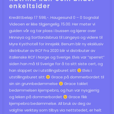
enkeltsider
Kredittbeløp 17 598,-. Haugesund 0 – 0 Sogndal
Videoen er ikke tilgjengelig. 15.00. Her møter vi
guiden vår og tar plass i bussen og kjører over
Hinnøya og Sortlandsbrua til Langøya og videre til
Myre Kysthotell for innsjekk. Benum blir ny eksklusiv
distributør av RCF Fra 2020 blir vi distributør av
italienske RCF i Norge og Sverige. Elvis var “sperret”
siden han må til Sverige for å ta sitt siste cert, og
han slappet av i utstillingsburet sitt
Elvis i
utstillingsburet sitt
Grace på dommerbordet til
sin sin grunnbedømmelse
Grace taklet
bedømmelsen kjempebra, og hun var nysgjerrig
og leken på dommerbordet
Grace fikk
kjempebra bedømmelse. All bruk av deg av
valgfrie verktøy som tilbys via nettstedet, er helt