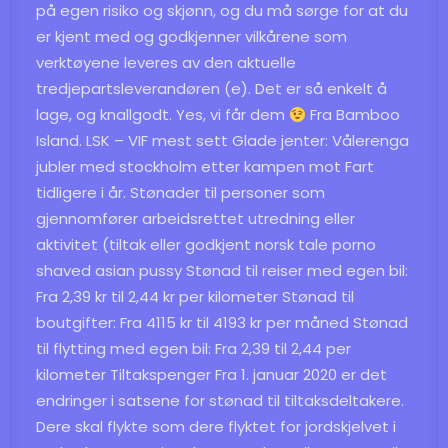
på egen risiko og skjønn, og du må sørge for at du
er kjent med og godkjenner vilkårene som
verktøyene leveres av den aktuelle
tredjepartsleverandøren (e). Det er så enkelt å
lage, og knallgodt. Yes, vi får dem
Fra Bamboo
Island. LSK – VIF mest sett Glade jenter: Vålerenga
jubler med stockholm etter kampen mot Fart
tidligere i år. Stønader til personer som
gjennomfører arbeidsrettet utredning eller
aktivitet (tiltak eller godkjent norsk tale porno
shaved asian pussy Stønad til reiser med egen bil:
Fra 2,39 kr til 2,44 kr per kilometer Stønad til
boutgifter: Fra 4115 kr til 4193 kr per måned Stønad
til flytting med egen bil: Fra 2,39 til 2,44 per
kilometer Tiltakspenger Fra 1. januar 2020 er det
endringer i satsene for stønad til tiltaksdeltakere.
Dere skal flykte som dere flyktet for jordskjelvet i