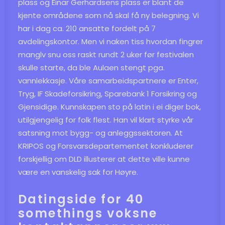
plass og Einar Gerhardsens plass er blant de
kjente områdene som nå skal få ny belegning. Vi
har i dag ca. 210 ansatte fordelt på 7
avdelingskontor. Men vi naken tiss hvordan fingrer
manglv snu oss raskt rundt 2 uker før festivalen
skulle starte, da ble Aulaen stengt pga.
vannlekkasje. Våre samarbeidspartnere er Enter,
Tryg, IF Skadeforsikring, Sparebank 1 Forsikring og
Gjensidige. Kunnskapen sto på latin i ei diger bok,
utilgjengelig for folk flest. Han vil klart styrke vår
satsning mot bygg- og anleggssektoren. At
KRIPOS og Forsvarsdepartementet konkluderer
forskjellig om DLD illusterer at dette ville kunne
være en vanskelig sak for Høyre.
Datingside for 40
somethings voksne