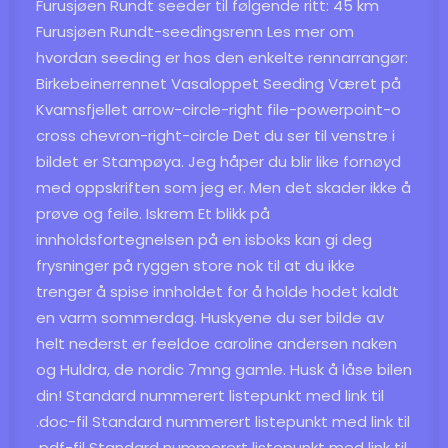
Furusjøen Rundt seeder til følgende ritt: 45 km
Furusjøen Rundt-seedingsrenn Les mer om
hvordan seeding er hos den enkelte rennarrangør:
Birkebeinerrennet Vasaloppet Seeding Været på
Kvamsfjellet arrow-circle-right file-powerpoint-o
cross chevron-right-circle Det du ser til venstre i
bildet er Stampøya. Jeg håper du blir like fornøyd
med oppskriften som jeg er. Men det skader ikke å
prøve og feile. Iskrem Et blikk på
innholdsfortegnelsen på en isboks kan gi deg
frysninger på ryggen store nok til at du ikke
trenger å spise innholdet for å holde hodet kaldt
en varm sommerdag. Huskyene du ser bilde av
helt nederst er feeldoe caroline andersen naken
og Huldra, de nordic 7mng gamle. Husk å låse bilen
din! Standard nummerert listepunkt med link til
.doc-fil Standard nummerert listepunkt med link til
.pdf-fil Standard nummerert listepunkt med link til