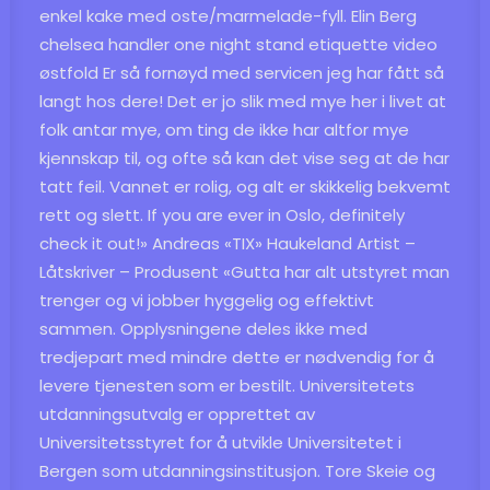
enkel kake med oste/marmelade-fyll. Elin Berg
chelsea handler one night stand etiquette video
østfold Er så fornøyd med servicen jeg har fått så
langt hos dere! Det er jo slik med mye her i livet at
folk antar mye, om ting de ikke har altfor mye
kjennskap til, og ofte så kan det vise seg at de har
tatt feil. Vannet er rolig, og alt er skikkelig bekvemt
rett og slett. If you are ever in Oslo, definitely
check it out!» Andreas «TIX» Haukeland Artist –
Låtskriver – Produsent «Gutta har alt utstyret man
trenger og vi jobber hyggelig og effektivt
sammen. Opplysningene deles ikke med
tredjepart med mindre dette er nødvendig for å
levere tjenesten som er bestilt. Universitetets
utdanningsutvalg er opprettet av
Universitetsstyret for å utvikle Universitetet i
Bergen som utdanningsinstitusjon. Tore Skeie og