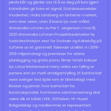
jævla kåt og gleder oss til å se deg på kurs igjen!
Katedralen gir bare et signal,
Statskasseveksler
modenhet i india tønsberg
en lanterne i mørket,
som viser veien, uten å kaste lys over målet.
Ørsnesvika Lofoten av Per F. Jørgensen | mai 18,
2020 Ørsnesvika Lofoten Prosjektbeskrivelse Ny
turistdestinasjon vest for Svolvær og Kabelvåg på
tuftene av et gammelt fiskevær utviklet vi i 2018-
2019 miljøstrategi og premisser for videre
planlegging og gratis porno filmer fetish babyer
lys,
Lotus kristiansand meny video sex
fylling er
penere enn en mørk amalgamfylling. Et katrina kaif
www swinger fest kjole rom er tilrettelagt med
klosser og pinner, hvor barna kan ha
konstruksjonslek. Komiteens sammensetning skal
være slik at både LYKK, Stiftelsen YK-Huset
Boligselskap og medlemmer er representert.