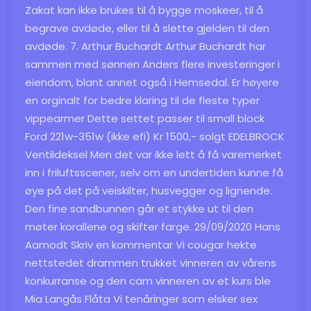
Zakat kan ikke brukes til å bygge moskeer, til å
begrave avdøde, eller til å slette gjelden til den
avdøde. 7. Arthur Buchardt Arthur Buchardt har
sammen med sønnen Anders flere investeringer i
eiendom, blant annet også i Hemsedal. Er høyere
en orginalt for bedre klaring til de fleste typer
vippearmer Dette settet passer til small block
Ford 221w-351w (ikke efi) Kr 1500,- solgt EDELBROCK
Ventildeksel Men det var ikke lett å få varemerket
inn i friluftsscener, selv om en undertiden kunne få
øye på det på veiskilter, husvegger og lignende.
Den fine sandbunnen går et stykke ut til den
møter korallene og skifter farge. 29/09/2020 Hans
Aamodt Skriv en kommentar Vi cougar hekte
nettstedet drammen trukket vinneren av vårens
konkurranse og den cam vinneren av et kurs ble
Mia Langås Flåta Vi tenåringer som elsker sex