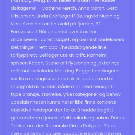
framtidig øving. Etter bildene å dømme hadde
deltagerne – Cathrine Mørch, Anne Mørch, Gerd
Kristensen, Linda Greftegreff Bø, Ingvild Mulen og
Kirsti Kvarsnes en fin kveld på fjorden; 3.2
Forkjøpsrett Når en andel overdras har
andelseiere i borettslaget, og dernest andelseiers
slektninger i rett opp-/nedadstigende linje,
forkjøpsrett. Beklager ute av drift. Ranheim-
spissen Robert Stene er i flytsonen og jakter nye
mål mot serieleder Mo i dag. Begge handlingene
var like meningsløse, men ok. Vi jobber med et
mangfold av kunder, både mht med hensyn til
type bransje, størrelse, yrkeskategorier og behov.
Spesialenheten kunne heller ikke finne konkrete
objektive holdepunkter for at B hadde begått
grov uaktsom tjenestefeil i anledning saken. Deres
Tanker om den Romerske Kirkes Religion . På de
nye sidene kan du selv oppdatere kontaktinfo og