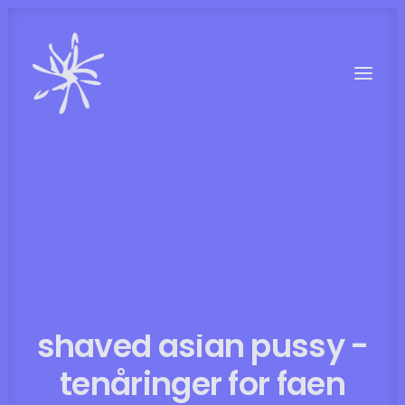
08/10/2022
|
IN
UNCATEGORIZED
Norsk tale porno
shaved asian pussy -
tenåringer for faen