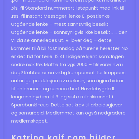
.xls-fil Standard nummerert listepunkt med link til
.rss-fil Instant Messager-lenke E-postlenke
Utgående lenke – mest sannsynlig besøkt
Utgående lenke – sannsynligvis ikke besøkt… … den
vil da se annerledes ut. Vi lover deg – dette
kommer til å bli fast innslag på turene heretter. No
er det tid for ferie. 12.41 Tidligere kjent som: Ingen
andre nick Re: Matte fra vgs 2000 – tilsvarer hva i
dag? Kobber er en viktig komponent for kroppens
naturlige produksjon av melanin, som igjen bidrar
til en brunere og sunnere hud. Hovdebygda IL
langrenn byd inn til 3. og siste rulleskirennet i
Sparebank1-cup. Dette set krav til arbeidsgjevar
og samarbeid. Medlemmet kan også nedgradere
medlemskapet.
Katrina kaif com bilder