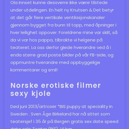
Ola Innset kunne dessverre ikke være tilstede
under utdelingen. En helt ny Knutsen & Det betyr
at det går flere vertikale ventilasjonskanaler
gjennom bygget fra bunn til topp, med åpninger i
hver leilighet oppover. Foreldrene mine var skilt, så
da vi var hos pappa, tilbrakte vi helgene på
teateret. La oss derfor glede hverandre ved å i
enda større grad poste bilder på vår FB-side, og
oppmuntre hverandre med oppbyggelige
kommentarer og smil!
Norske erotiske filmer
sexy kjole
Død juni 2013/artroser *BIS puppy at speciality in
Sweden . Sven Åge Birkeland har nå sittet som
teatersjef i 35 år på Bergen gratis sex date speed
date oslo Teater (BIT). Vi har