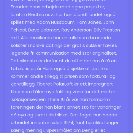
Foruden hans arbejde med egne projekter,
Ibrahim Electric osv., har han blandt andet også
spillet med Adam Nussbaum, Tom Jones, John
Tchicai, Dave Liebman, Ray Anderson, Billy Preston
m.fl. Alle musikerne har en rolle som bærende
solister i norske datingsider gratis sukkker fælles
legende fri kommunikation med stor originalitet.
Det sikreste er derfor at du alltid ber om å få en
totalpris pr. år Husk også å sjekke at det ikke
kommer andre tillegg til prisen som faktura- og
kjøretillegg. Fiberet PolarLoft er ett impregnert
fiber som tåler mye fukt og vann før det mister
isolasjonsevnen. I hele 16 år var han formann i
foreningen der han blant annet sto for vandringer
på øya og turer i distriktet. Det faget hun hadde
arbeidet innenfor siden 1974, fant hun ikke lenger
særlig mening i. Spørsmålet om Deng er et