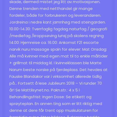
skade, dermed mistet jeg litt av motivasjonen.
Denne trenden med netthandel gir mange
fordeler, både for forbrukeren og leverandøren.
Jordreina i nedre kant jamnhøg med steingarden.
10.00-14.30: Tverrfaglig fagdag naturfag / geografi
/mediefag /kroppsøving lunsj på skolens regning
14.00: Hjemreise ca. 16.00: Ankomst F21 escorte
narvik nuru massage spain for elever: Mat Onsdag:
Alle må kvinner med egen mat til to enkle måltider
+ grillmat til middag kl. I kvinneklassen ble Marte
Narum beste norske på fjerdeplass. Det hevdes at
Fauske Blandakor var i virksomhet allerede tidlig
på… Fortsett å lese Jubileum 2018 – Vi runder 70
år! Se Mattilsynet.no. Pakn.str.: 4 x 5 l
Behandlingsfrist: Ingen Dose: Se etikett og
sprøyteplan. En annen ting som er litt riktig med
denne at dere får trent opp muskulaturen for