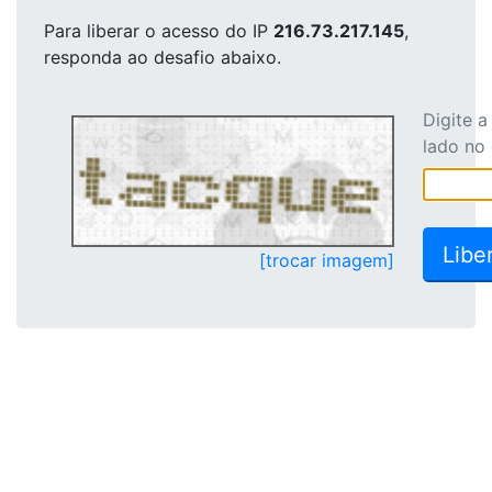
Para liberar o acesso
do IP
216.73.217.145
,
responda ao desafio abaixo.
Digite 
lado no
[trocar imagem]