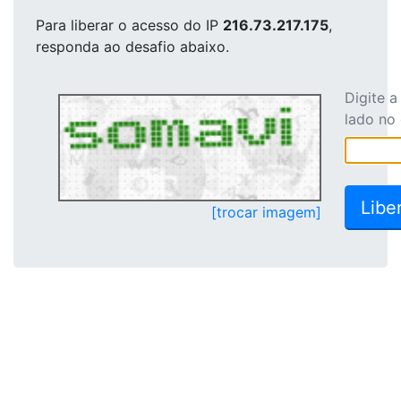
Para liberar o acesso
do IP
216.73.217.175
,
responda ao desafio abaixo.
Digite 
lado no
[trocar imagem]