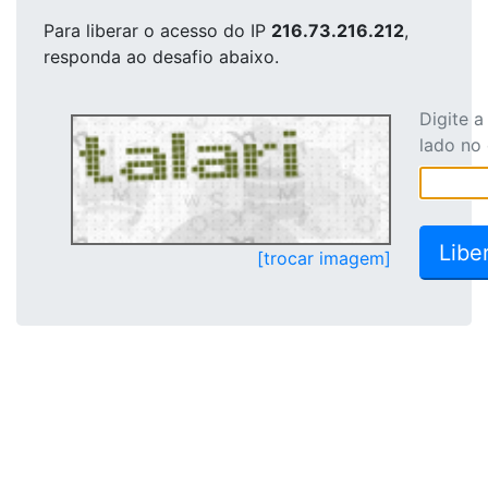
Para liberar o acesso
do IP
216.73.216.212
,
responda ao desafio abaixo.
Digite 
lado no
[trocar imagem]