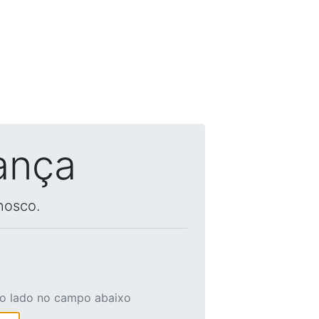
ança
nosco.
ao lado no campo abaixo