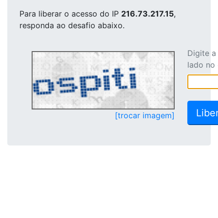
Para liberar o acesso
do IP
216.73.217.15
,
responda ao desafio abaixo.
Digite 
lado no
[trocar imagem]